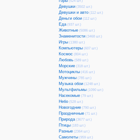
Горы
(524 шт.)
Девушки
(3502 шт.)
Девушки и авто
(112 шт.)
Деньги обои
(112 шт.)
Еда
(937 шт.)
Животные
(5086 шт.)
Знаменитости
(3468 шт.)
Игры
(1380 шт.)
Компьютеры
(607 шт.)
Космос
(804 шт.)
Любовь
(589 шт.)
Морские
(318 шт.)
Мотоциклы
(416 шт.)
Мужчины
(785 шт.)
Музыка обои
(1248 шт.)
Мультфильмы
(1090 шт.)
Насекомые
(79 шт.)
Небо
(528 шт.)
Новогодние
(790 шт.)
Праздничные
(71 шт.)
Природа
(3677 шт.)
Птицы
(183 шт.)
Разные
(2364 шт.)
Самолеты
(959 шт.)