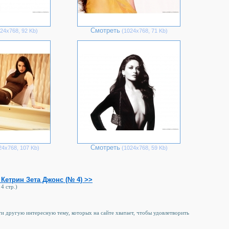
Смотреть
24х768, 92 Kb)
(1024х768, 71 Kb)
Смотреть
4х768, 107 Kb)
(1024х768, 59 Kb)
Кетрин Зета Джонс (№ 4) >>
 4 стр.)
йти другую интересную тему, которых на сайте хватает, чтобы удовлетворить