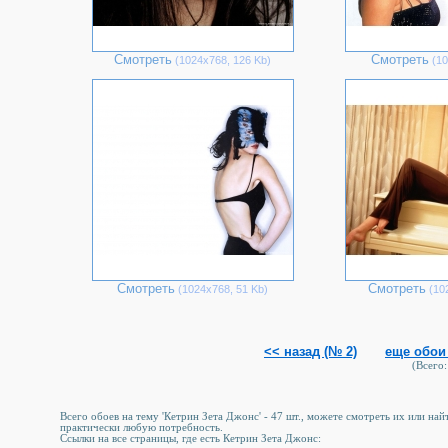
Смотреть
Смотреть
(1024х768, 126 Kb)
(10
Смотреть
Смотреть
(1024х768, 51 Kb)
(102
<< назад (№ 2)
еще обои 
(Всего:
Всего обоев на тему 'Кетрин Зета Джонс' - 47 шт., можете смотреть их или на
практически любую потребность.
Ссылки на все страницы, где есть Кетрин Зета Джонс: