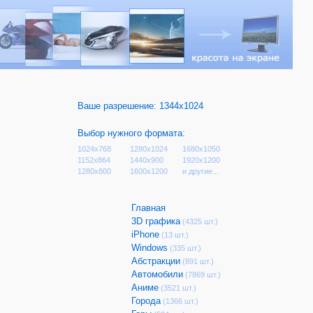
Ваше разрешение:
1344x1024
Выбор нужного формата:
1024x768
1280x1024
1680x1050
1152x864
1440x900
1920x1200
1280x800
1600x1200
и другие...
Главная
3D графика
(4325 шт.)
iPhone
(13 шт.)
Windows
(335 шт.)
Абстракции
(891 шт.)
Автомобили
(7869 шт.)
Аниме
(3521 шт.)
Города
(1366 шт.)