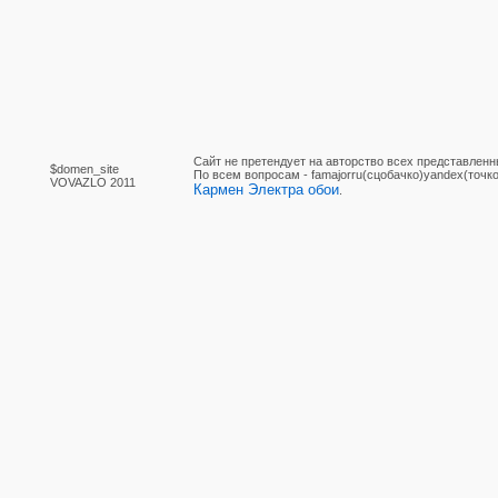
Сайт не претендует на авторство всех представленн
$domen_site
По вcем вопросам - famajorru(сцобачко)yandex(точко
VOVAZLO 2011
Кармен Электра обои
.