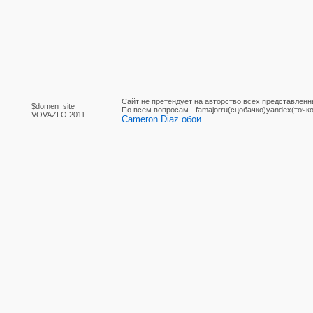
Сайт не претендует на авторство всех представленн
$domen_site
По вcем вопросам - famajorru(сцобачко)yandex(точко
VOVAZLO 2011
Cameron Diaz обои
.