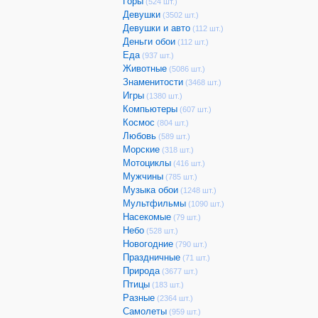
Горы
(524 шт.)
Девушки
(3502 шт.)
Девушки и авто
(112 шт.)
Деньги обои
(112 шт.)
Еда
(937 шт.)
Животные
(5086 шт.)
Знаменитости
(3468 шт.)
Игры
(1380 шт.)
Компьютеры
(607 шт.)
Космос
(804 шт.)
Любовь
(589 шт.)
Морские
(318 шт.)
Мотоциклы
(416 шт.)
Мужчины
(785 шт.)
Музыка обои
(1248 шт.)
Мультфильмы
(1090 шт.)
Насекомые
(79 шт.)
Небо
(528 шт.)
Новогодние
(790 шт.)
Праздничные
(71 шт.)
Природа
(3677 шт.)
Птицы
(183 шт.)
Разные
(2364 шт.)
Самолеты
(959 шт.)