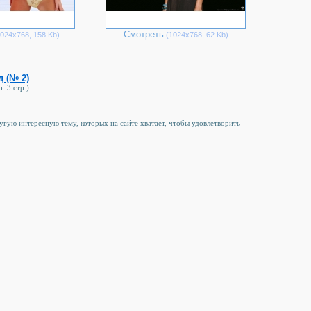
Смотреть
024х768, 158 Kb)
(1024х768, 62 Kb)
д (№ 2)
: 3 стр.)
ругую интересную тему, которых на сайте хватает, чтобы удовлетворить