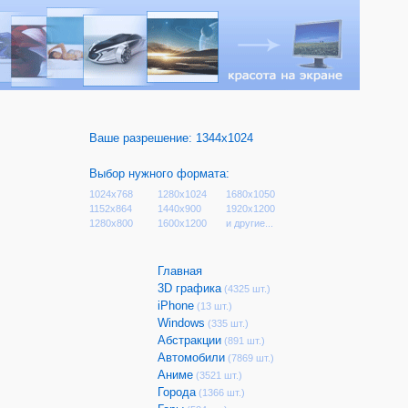
Ваше разрешение:
1344x1024
Выбор нужного формата:
1024x768
1280x1024
1680x1050
1152x864
1440x900
1920x1200
1280x800
1600x1200
и другие...
Главная
3D графика
(4325 шт.)
iPhone
(13 шт.)
Windows
(335 шт.)
Абстракции
(891 шт.)
Автомобили
(7869 шт.)
Аниме
(3521 шт.)
Города
(1366 шт.)