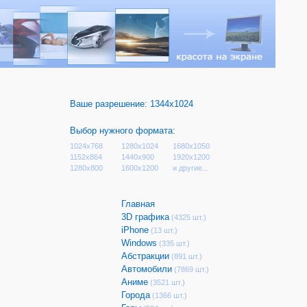
Ваше разрешение:
1344x1024
Выбор нужного формата:
1024x768
1280x1024
1680x1050
1152x864
1440x900
1920x1200
1280x800
1600x1200
и другие...
Главная
3D графика
(4325 шт.)
iPhone
(13 шт.)
Windows
(335 шт.)
Абстракции
(891 шт.)
Автомобили
(7869 шт.)
Аниме
(3521 шт.)
Города
(1366 шт.)