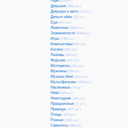
Горы
(524 шт.)
Девушки
(3502 шт.)
Девушки и авто
(112 шт.)
Деньги обои
(112 шт.)
Еда
(937 шт.)
Животные
(5086 шт.)
Знаменитости
(3468 шт.)
Игры
(1380 шт.)
Компьютеры
(607 шт.)
Космос
(804 шт.)
Любовь
(589 шт.)
Морские
(318 шт.)
Мотоциклы
(416 шт.)
Мужчины
(785 шт.)
Музыка обои
(1248 шт.)
Мультфильмы
(1090 шт.)
Насекомые
(79 шт.)
Небо
(528 шт.)
Новогодние
(790 шт.)
Праздничные
(71 шт.)
Природа
(3677 шт.)
Птицы
(183 шт.)
Разные
(2364 шт.)
Самолеты
(959 шт.)