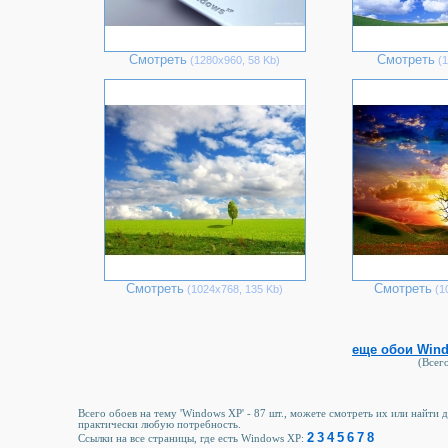
Смотреть
Смотреть
(1280х960, 58 Kb)
(1
Смотреть
Смотреть
(1024х768, 135 Kb)
(1
еще обои Wind
(Всего
Всего обоев на тему 'Windows XP' - 87 шт., можете смотреть их или найти 
практически любую потребность.
2
3
4
5
6
7
8
Ссылки на все страницы, где есть Windows XP: