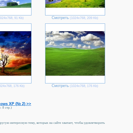
Смотреть
024х768, 91 Kb)
(1024х768, 209 Kb)
Смотреть
024х768, 176 Kb)
(1024х768, 176 Kb)
ows XP (№ 2) >>
: 8 стр.)
другую интересную тему, которых на сайте хватает, чтобы удовлетворить