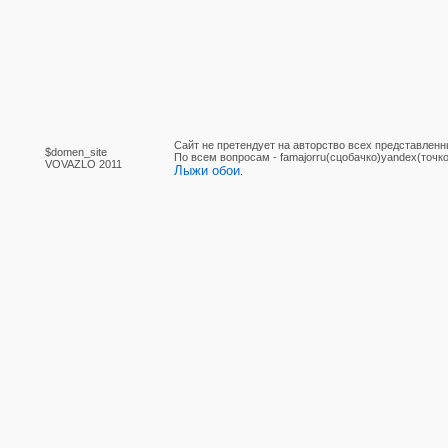
Сайт не претендует на авторство всех представленн
$domen_site
По вcем вопросам - famajorru(сцобачко)yandex(точко
VOVAZLO 2011
Лыжи обои
.