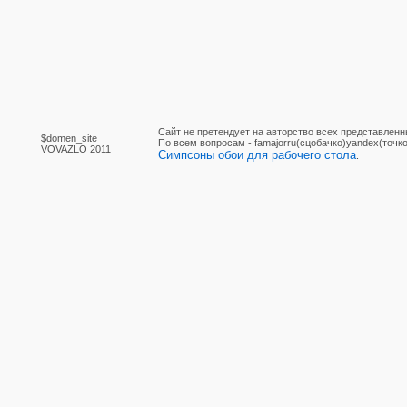
Сайт не претендует на авторство всех представленн
$domen_site
По вcем вопросам - famajorru(сцобачко)yandex(точко
VOVAZLO 2011
Симпсоны обои для рабочего стола
.