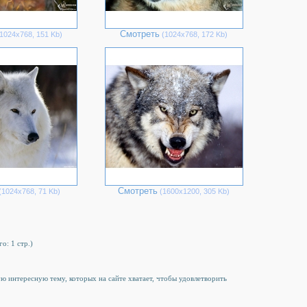
Смотреть
1024х768, 151 Kb)
(1024х768, 172 Kb)
Смотреть
1024х768, 71 Kb)
(1600х1200, 305 Kb)
го: 1 стр.)
гую интересную тему, которых на сайте хватает, чтобы удовлетворить