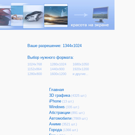
Ваше разрешение:
1344x1024
Выбор нужного формата:
1024x768
1280x1024
1680x1050
1152x864
1440x900
1920x1200
1280x800
1600x1200
и другие...
Главная
3D графика
(4325 шт.)
iPhone
(13 шт.)
Windows
(335 шт.)
Абстракции
(891 шт.)
Автомобили
(7869 шт.)
Аниме
(3521 шт.)
Города
(1366 шт.)