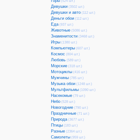
Горы
(524 шт.)
Девушки
(3502 шт.)
Девушки и авто
(112 шт.)
Деньги обои
(112 шт.)
Еда
(937 шт.)
Животные
(5086 шт.)
Знаменитости
(3468 шт.)
Игры
(1380 шт.)
Компьютеры
(607 шт.)
Космос
(804 шт.)
Любовь
(589 шт.)
Морские
(318 шт.)
Мотоциклы
(416 шт.)
Мужчины
(785 шт.)
Музыка обои
(1248 шт.)
Мультфильмы
(1090 шт.)
Насекомые
(79 шт.)
Небо
(528 шт.)
Новогодние
(790 шт.)
Праздничные
(71 шт.)
Природа
(3677 шт.)
Птицы
(183 шт.)
Разные
(2364 шт.)
Самолеты
(959 шт.)