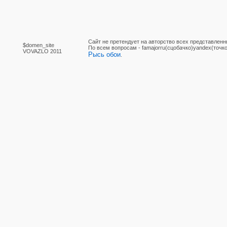
Сайт не претендует на авторство всех представленн
$domen_site
По вcем вопросам - famajorru(сцобачко)yandex(точко
VOVAZLO 2011
Рысь обои
.