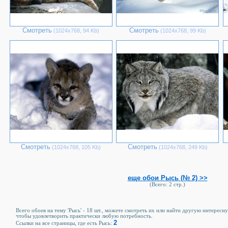
Смотреть
Смотреть
(1024х768, 94 Kb)
(1024х768, 99 Kb)
Смотреть
Смотреть
(1024х768, 105 Kb)
(1024х768, 249 Kb)
еще обои Рысь (№ 2) >>
(Всего: 2 стр.)
Всего обоев на тему 'Рысь' - 18 шт., можете смотреть их или найти другую интересну
чтобы удовлетворить практически любую потребность.
2
Ссылки на все страницы, где есть Рысь: