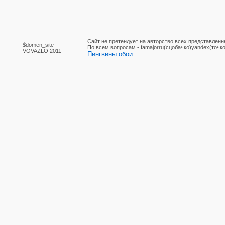
Сайт не претендует на авторство всех представленн
$domen_site
По вcем вопросам - famajorru(сцобачко)yandex(точко
VOVAZLO 2011
Пингвины обои
.