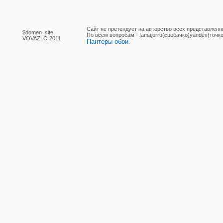
Сайт не претендует на авторство всех представленн
$domen_site
По вcем вопросам - famajorru(сцобачко)yandex(точко
VOVAZLO 2011
Пантеры обои
.