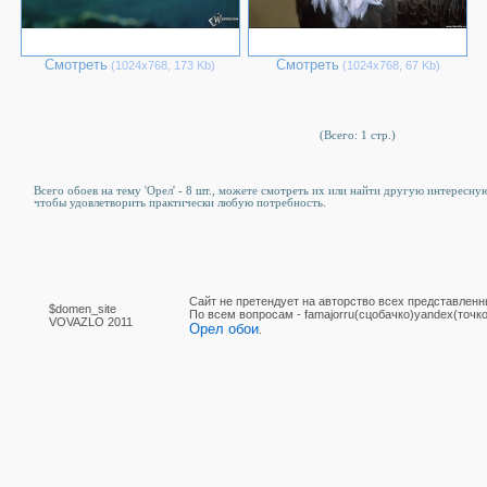
Смотреть
Смотреть
(1024х768, 173 Kb)
(1024х768, 67 Kb)
(Всего: 1 стр.)
Всего обоев на тему 'Орел' - 8 шт., можете смотреть их или найти другую интересную
чтобы удовлетворить практически любую потребность.
Сайт не претендует на авторство всех представленн
$domen_site
По вcем вопросам - famajorru(сцобачко)yandex(точко
VOVAZLO 2011
Орел обои
.