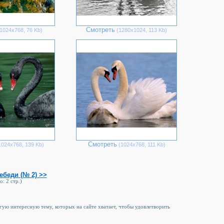
Смотреть
1024х768, 76 Kb)
(1280х1024, 113 Kb)
Смотреть
024х768, 139 Kb)
(1024х768, 111 Kb)
ебеди (№ 2) >>
о: 2 стр.)
угую интересную тему, которых на сайте хватает, чтобы удовлетворить