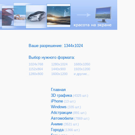
Ваше разрешение:
1344x1024
Выбор нужного формата:
1024x768
1280x1024
1680x1050
1152x864
1440x900
1920x1200
1280x800
1600x1200
и другие...
Главная
3D графика
(4325 шт.)
iPhone
(13 шт.)
Windows
(335 шт.)
Абстракции
(891 шт.)
Автомобили
(7869 шт.)
Аниме
(3521 шт.)
Города
(1366 шт.)