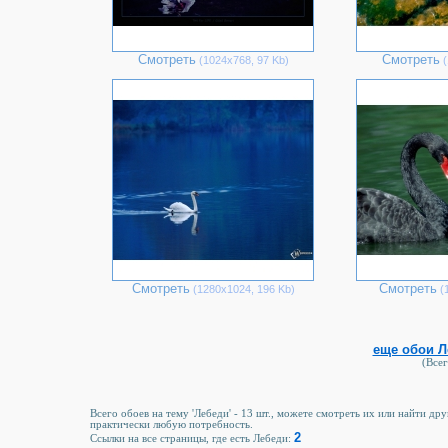
Смотреть
Смотреть
(1024х768, 97 Kb)
(
Смотреть
Смотреть
(1280х1024, 196 Kb)
(1
еще обои Л
(Всег
Всего обоев на тему 'Лебеди' - 13 шт., можете смотреть их или найти др
практически любую потребность.
2
Ссылки на все страницы, где есть Лебеди: