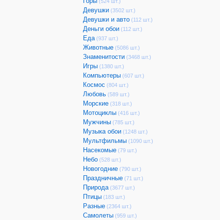
Горы
(524 шт.)
Девушки
(3502 шт.)
Девушки и авто
(112 шт.)
Деньги обои
(112 шт.)
Еда
(937 шт.)
Животные
(5086 шт.)
Знаменитости
(3468 шт.)
Игры
(1380 шт.)
Компьютеры
(607 шт.)
Космос
(804 шт.)
Любовь
(589 шт.)
Морские
(318 шт.)
Мотоциклы
(416 шт.)
Мужчины
(785 шт.)
Музыка обои
(1248 шт.)
Мультфильмы
(1090 шт.)
Насекомые
(79 шт.)
Небо
(528 шт.)
Новогодние
(790 шт.)
Праздничные
(71 шт.)
Природа
(3677 шт.)
Птицы
(183 шт.)
Разные
(2364 шт.)
Самолеты
(959 шт.)