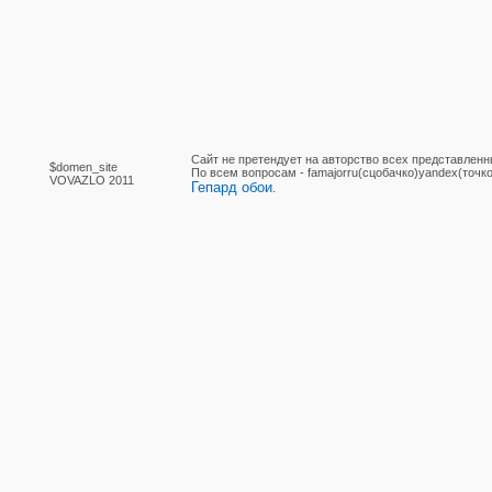
Сайт не претендует на авторство всех представленн
$domen_site
По вcем вопросам - famajorru(сцобачко)yandex(точко
VOVAZLO 2011
Гепард обои
.