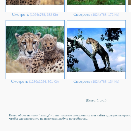
Смотреть
Смотреть
(1024х768, 152 Kb)
(1024х768, 172 Kb)
Смотреть
Смотреть
(1280х1024, 301 Kb)
(1024х768, 134 Kb)
(Всего: 1 стр.)
Всего обоев на тему 'Гепард' - 5 шт., можете смотреть их или найти другую интересн
чтобы удовлетворить практически любую потребность.