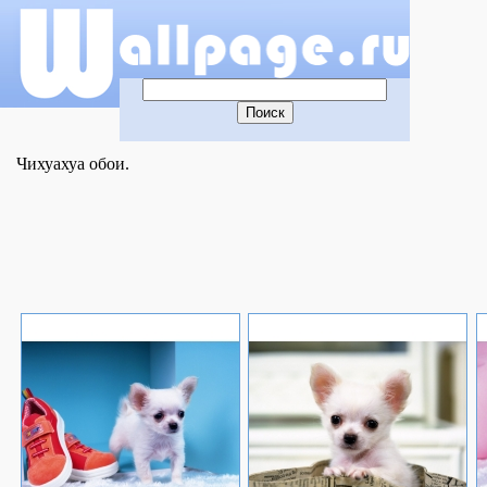
Чихуахуа обои.