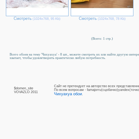
Смотреть
Смотреть
(1024х768, 95 Kb)
(1024х768, 78 Kb)
(Всего: 1 стр.)
Всего обоев на тему 'Чихуахуа' - 8 шт., можете смотреть их или найти другую интер
хватает, чтобы удовлетворить практически любую потребность.
Сайт не претендует на авторство всех представленн
$domen_site
По вcем вопросам - famajorru(сцобачко)yandex(точко
VOVAZLO 2011
Чихуахуа обои
.