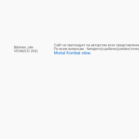
Сайт не претендует на авторство всех представленн
$domen_site
По вcем вопросам - famajorru(сцобачко)yandex(точко
VOVAZLO 2011
Mortal Kombat обои
.