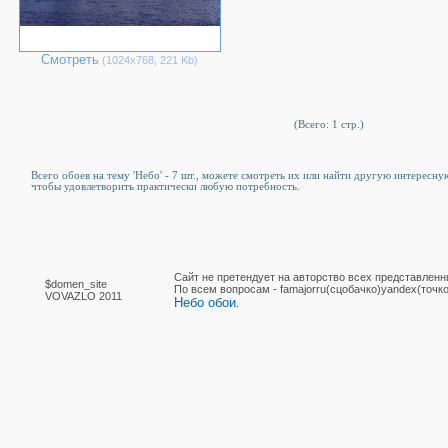
Смотреть
(1024х768, 221 Kb)
(Всего: 1 стр.)
Всего обоев на тему 'Небо' - 7 шт., можете смотреть их или найти другую интересную
чтобы удовлетворить практически любую потребность.
Сайт не претендует на авторство всех представленн
$domen_site
По вcем вопросам - famajorru(сцобачко)yandex(точко
VOVAZLO 2011
Небо обои
.