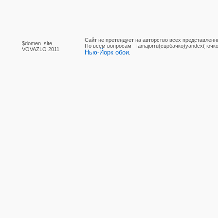
Сайт не претендует на авторство всех представленн
$domen_site
По вcем вопросам - famajorru(сцобачко)yandex(точко
VOVAZLO 2011
Нью-Йорк обои
.