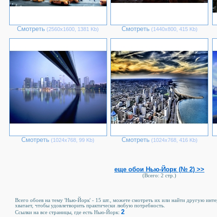
Смотреть
Смотреть
(2560х1600, 1381 Kb)
(1440х800, 415 Kb)
Смотреть
Смотреть
(1024х768, 99 Kb)
(1024х768, 416 Kb)
еще обои Нью-Йорк (№ 2) >>
(Всего: 2 стр.)
Всего обоев на тему 'Нью-Йорк' - 15 шт., можете смотреть их или найти другую инте
хватает, чтобы удовлетворить практически любую потребность.
2
Ссылки на все страницы, где есть Нью-Йорк: