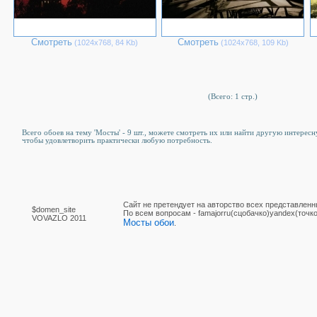
Смотреть
Смотреть
(1024х768, 84 Kb)
(1024х768, 109 Kb)
(Всего: 1 стр.)
Всего обоев на тему 'Мосты' - 9 шт., можете смотреть их или найти другую интересну
чтобы удовлетворить практически любую потребность.
Сайт не претендует на авторство всех представленн
$domen_site
По вcем вопросам - famajorru(сцобачко)yandex(точко
VOVAZLO 2011
Мосты обои
.