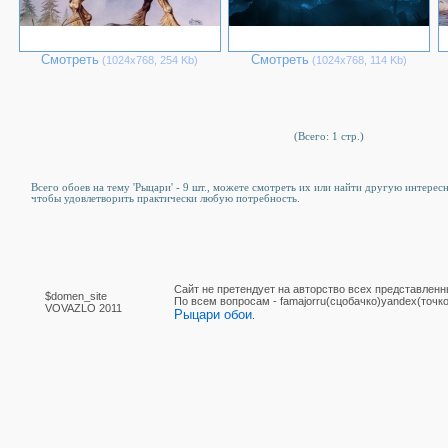
Смотреть
Смотреть
(1024х768, 254 Kb)
(1024х768, 114 Kb)
(Всего: 1 стр.)
Всего обоев на тему 'Рыцари' - 9 шт., можете смотреть их или найти другую интересн
чтобы удовлетворить практически любую потребность.
Сайт не претендует на авторство всех представленн
$domen_site
По вcем вопросам - famajorru(сцобачко)yandex(точко
VOVAZLO 2011
Рыцари обои
.