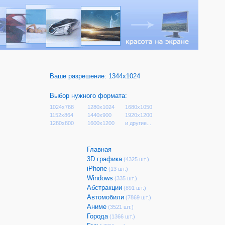
Ваше разрешение:
1344x1024
Выбор нужного формата:
1024x768
1280x1024
1680x1050
1152x864
1440x900
1920x1200
1280x800
1600x1200
и другие...
Главная
3D графика
(4325 шт.)
iPhone
(13 шт.)
Windows
(335 шт.)
Абстракции
(891 шт.)
Автомобили
(7869 шт.)
Аниме
(3521 шт.)
Города
(1366 шт.)