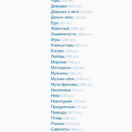
Горы
(524 шт.)
Девушки
(3502 шт.)
Девушки и авто
(112 шт.)
Деньги обои
(112 шт.)
Еда
(937 шт.)
Животные
(5086 шт.)
Знаменитости
(3468 шт.)
Игры
(1380 шт.)
Компьютеры
(607 шт.)
Космос
(804 шт.)
Любовь
(589 шт.)
Морские
(318 шт.)
Мотоциклы
(416 шт.)
Мужчины
(785 шт.)
Музыка обои
(1248 шт.)
Мультфильмы
(1090 шт.)
Насекомые
(79 шт.)
Небо
(528 шт.)
Новогодние
(790 шт.)
Праздничные
(71 шт.)
Природа
(3677 шт.)
Птицы
(183 шт.)
Разные
(2364 шт.)
Самолеты
(959 шт.)