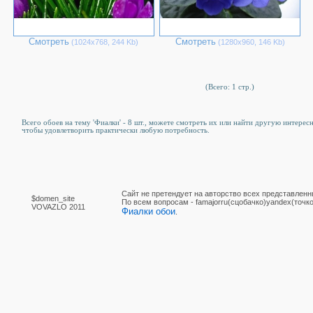
Смотреть
Смотреть
(1024х768, 244 Kb)
(1280х960, 146 Kb)
(Всего: 1 стр.)
Всего обоев на тему 'Фиалки' - 8 шт., можете смотреть их или найти другую интересн
чтобы удовлетворить практически любую потребность.
Сайт не претендует на авторство всех представленн
$domen_site
По вcем вопросам - famajorru(сцобачко)yandex(точко
VOVAZLO 2011
Фиалки обои
.