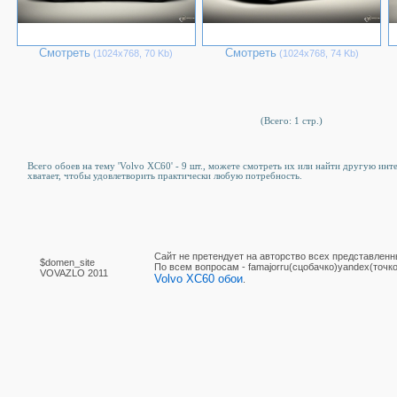
Смотреть
Смотреть
(1024х768, 70 Kb)
(1024х768, 74 Kb)
(Всего: 1 стр.)
Всего обоев на тему 'Volvo XC60' - 9 шт., можете смотреть их или найти другую инт
хватает, чтобы удовлетворить практически любую потребность.
Сайт не претендует на авторство всех представленн
$domen_site
По вcем вопросам - famajorru(сцобачко)yandex(точко
VOVAZLO 2011
Volvo XC60 обои
.