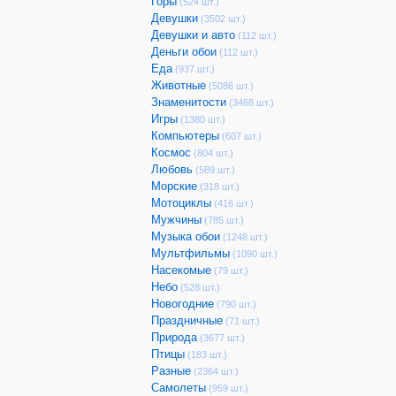
Горы
(524 шт.)
Девушки
(3502 шт.)
Девушки и авто
(112 шт.)
Деньги обои
(112 шт.)
Еда
(937 шт.)
Животные
(5086 шт.)
Знаменитости
(3468 шт.)
Игры
(1380 шт.)
Компьютеры
(607 шт.)
Космос
(804 шт.)
Любовь
(589 шт.)
Морские
(318 шт.)
Мотоциклы
(416 шт.)
Мужчины
(785 шт.)
Музыка обои
(1248 шт.)
Мультфильмы
(1090 шт.)
Насекомые
(79 шт.)
Небо
(528 шт.)
Новогодние
(790 шт.)
Праздничные
(71 шт.)
Природа
(3677 шт.)
Птицы
(183 шт.)
Разные
(2364 шт.)
Самолеты
(959 шт.)