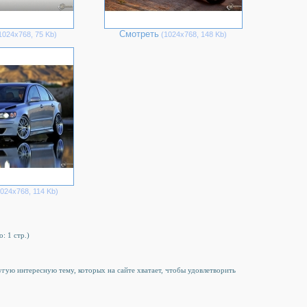
Смотреть
1024х768, 75 Kb)
(1024х768, 148 Kb)
024х768, 114 Kb)
о: 1 стр.)
ругую интересную тему, которых на сайте хватает, чтобы удовлетворить