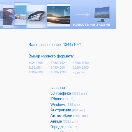
Ваше разрешение:
1344x1024
Выбор нужного формата:
1024x768
1280x1024
1680x1050
1152x864
1440x900
1920x1200
1280x800
1600x1200
и другие...
Главная
3D графика
(4325 шт.)
iPhone
(13 шт.)
Windows
(335 шт.)
Абстракции
(891 шт.)
Автомобили
(7869 шт.)
Аниме
(3521 шт.)
Города
(1366 шт.)