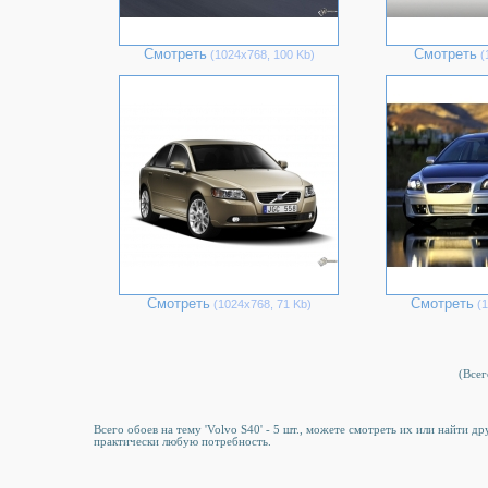
Смотреть
Смотреть
(1024х768, 100 Kb)
(
Смотреть
Смотреть
(1024х768, 71 Kb)
(1
(Всег
Всего обоев на тему 'Volvo S40' - 5 шт., можете смотреть их или найти д
практически любую потребность.