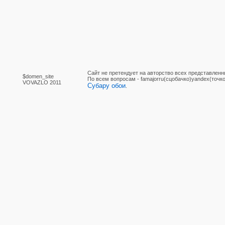
Сайт не претендует на авторство всех представленн
$domen_site
По вcем вопросам - famajorru(сцобачко)yandex(точко
VOVAZLO 2011
Субару обои
.