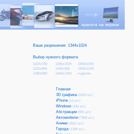
Ваше разрешение:
1344x1024
Выбор нужного формата:
1024x768
1280x1024
1680x1050
1152x864
1440x900
1920x1200
1280x800
1600x1200
и другие...
Главная
3D графика
(4325 шт.)
iPhone
(13 шт.)
Windows
(335 шт.)
Абстракции
(891 шт.)
Автомобили
(7869 шт.)
Аниме
(3521 шт.)
Города
(1366 шт.)