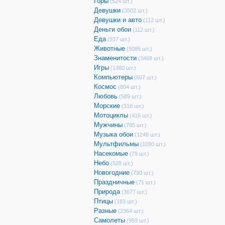
Горы
(524 шт.)
Девушки
(3502 шт.)
Девушки и авто
(112 шт.)
Деньги обои
(112 шт.)
Еда
(937 шт.)
Животные
(5086 шт.)
Знаменитости
(3468 шт.)
Игры
(1380 шт.)
Компьютеры
(607 шт.)
Космос
(804 шт.)
Любовь
(589 шт.)
Морские
(318 шт.)
Мотоциклы
(416 шт.)
Мужчины
(785 шт.)
Музыка обои
(1248 шт.)
Мультфильмы
(1090 шт.)
Насекомые
(79 шт.)
Небо
(528 шт.)
Новогодние
(790 шт.)
Праздничные
(71 шт.)
Природа
(3677 шт.)
Птицы
(183 шт.)
Разные
(2364 шт.)
Самолеты
(959 шт.)