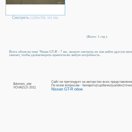
Смотреть
(1200х768, 161 Kb)
(Всего: 1 стр.)
Всего обоев на тему 'Nissan GT-R' - 7 шт., можете смотреть их или найти другую инт
хватает, чтобы удовлетворить практически любую потребность.
Сайт не претендует на авторство всех представленн
$domen_site
По вcем вопросам - famajorru(сцобачко)yandex(точко
VOVAZLO 2011
Nissan GT-R обои
.