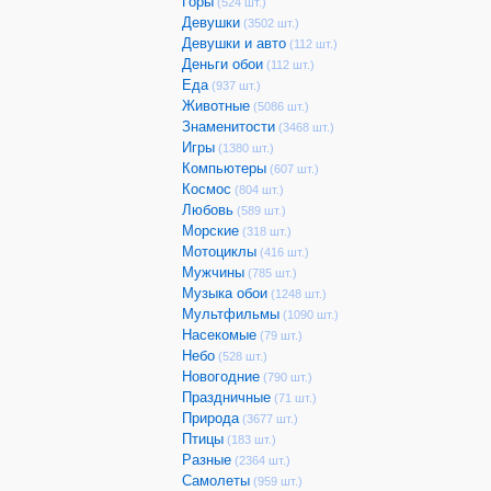
Горы
(524 шт.)
Девушки
(3502 шт.)
Девушки и авто
(112 шт.)
Деньги обои
(112 шт.)
Еда
(937 шт.)
Животные
(5086 шт.)
Знаменитости
(3468 шт.)
Игры
(1380 шт.)
Компьютеры
(607 шт.)
Космос
(804 шт.)
Любовь
(589 шт.)
Морские
(318 шт.)
Мотоциклы
(416 шт.)
Мужчины
(785 шт.)
Музыка обои
(1248 шт.)
Мультфильмы
(1090 шт.)
Насекомые
(79 шт.)
Небо
(528 шт.)
Новогодние
(790 шт.)
Праздничные
(71 шт.)
Природа
(3677 шт.)
Птицы
(183 шт.)
Разные
(2364 шт.)
Самолеты
(959 шт.)