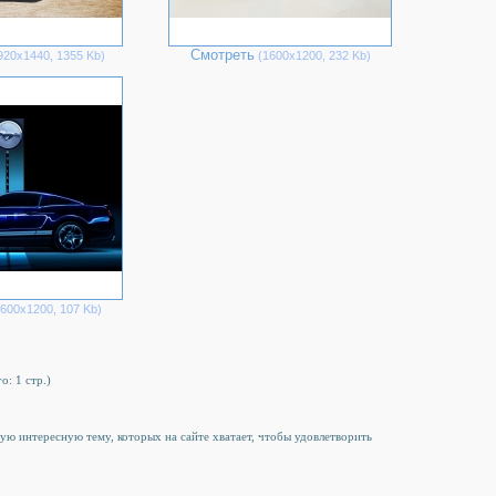
Смотреть
920х1440, 1355 Kb)
(1600х1200, 232 Kb)
600х1200, 107 Kb)
о: 1 стр.)
угую интересную тему, которых на сайте хватает, чтобы удовлетворить