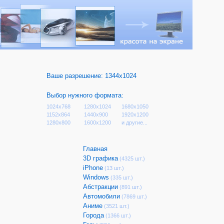
Ваше разрешение:
1344x1024
Выбор нужного формата:
1024x768
1280x1024
1680x1050
1152x864
1440x900
1920x1200
1280x800
1600x1200
и другие...
Главная
3D графика
(4325 шт.)
iPhone
(13 шт.)
Windows
(335 шт.)
Абстракции
(891 шт.)
Автомобили
(7869 шт.)
Аниме
(3521 шт.)
Города
(1366 шт.)