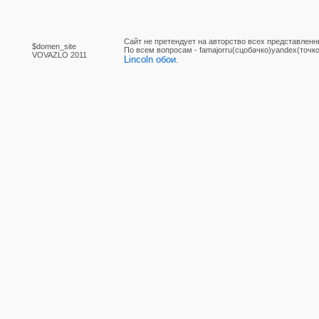
Сайт не претендует на авторство всех представленн
$domen_site
По вcем вопросам - famajorru(сцобачко)yandex(точко
VOVAZLO 2011
Lincoln обои
.