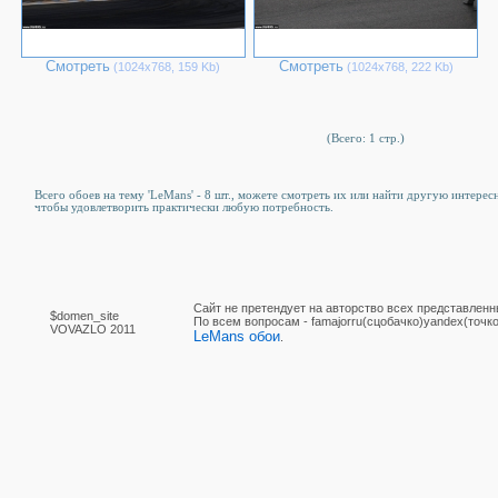
Смотреть
Смотреть
(1024х768, 159 Kb)
(1024х768, 222 Kb)
(Всего: 1 стр.)
Всего обоев на тему 'LeMans' - 8 шт., можете смотреть их или найти другую интересн
чтобы удовлетворить практически любую потребность.
Сайт не претендует на авторство всех представленн
$domen_site
По вcем вопросам - famajorru(сцобачко)yandex(точко
VOVAZLO 2011
LeMans обои
.