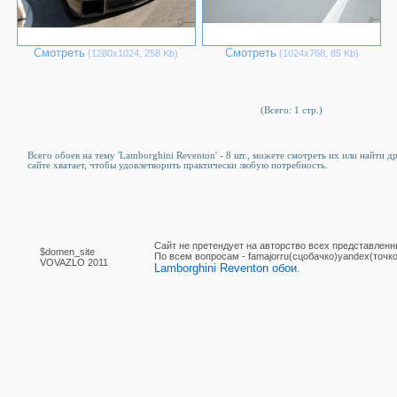
Смотреть
Смотреть
(1280х1024, 258 Kb)
(1024х768, 85 Kb)
(Всего: 1 стр.)
Всего обоев на тему 'Lamborghini Reventon' - 8 шт., можете смотреть их или найти 
сайте хватает, чтобы удовлетворить практически любую потребность.
Сайт не претендует на авторство всех представленн
$domen_site
По вcем вопросам - famajorru(сцобачко)yandex(точко
VOVAZLO 2011
Lamborghini Reventon обои
.