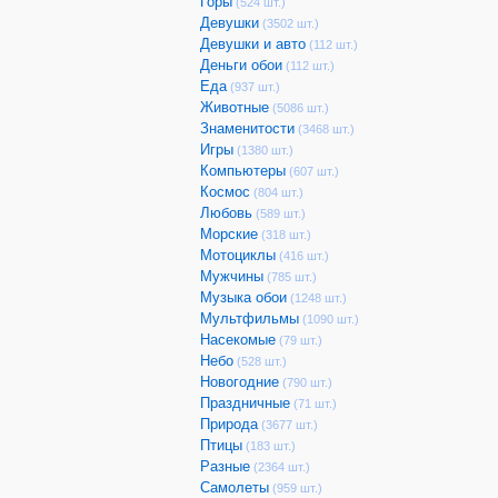
Горы
(524 шт.)
Девушки
(3502 шт.)
Девушки и авто
(112 шт.)
Деньги обои
(112 шт.)
Еда
(937 шт.)
Животные
(5086 шт.)
Знаменитости
(3468 шт.)
Игры
(1380 шт.)
Компьютеры
(607 шт.)
Космос
(804 шт.)
Любовь
(589 шт.)
Морские
(318 шт.)
Мотоциклы
(416 шт.)
Мужчины
(785 шт.)
Музыка обои
(1248 шт.)
Мультфильмы
(1090 шт.)
Насекомые
(79 шт.)
Небо
(528 шт.)
Новогодние
(790 шт.)
Праздничные
(71 шт.)
Природа
(3677 шт.)
Птицы
(183 шт.)
Разные
(2364 шт.)
Самолеты
(959 шт.)