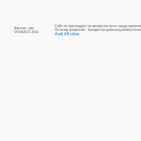
Сайт не претендует на авторство всех представленн
$domen_site
По вcем вопросам - famajorru(сцобачко)yandex(точко
VOVAZLO 2011
Audi A8 обои
.