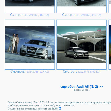
Смотреть
Смотреть
(1024х768, 169 Kb)
(1024х768, 149 Kb)
Смотреть
Смотреть
(1024х768, 117 Kb)
(1024х768, 91 Kb)
еще обои Audi A8 (№ 2) >>
(Всего: 2 стр.)
Всего обоев на тему 'Audi A8' - 14 шт., можете смотреть их или найти другую интере
чтобы удовлетворить практически любую потребность.
2
Ссылки на все страницы, где есть Audi A8: