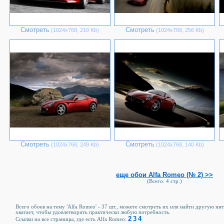
Смотреть
Смотреть
(1024х768, 210 Kb)
(1024х768, 256 Kb)
Смотреть
Смотреть
(1024х768, 249 Kb)
(1024х768, 140 Kb)
еще обои Alfa Romeo (№ 2) >>
(Всего: 4 стр.)
Всего обоев на тему 'Alfa Romeo' - 37 шт., можете смотреть их или найти другую ин
хватает, чтобы удовлетворить практически любую потребность.
2
3
4
Ссылки на все страницы, где есть Alfa Romeo: