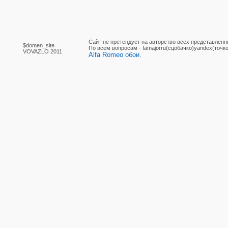
Сайт не претендует на авторство всех представленн
$domen_site
По вcем вопросам - famajorru(сцобачко)yandex(точко
VOVAZLO 2011
Alfa Romeo обои
.