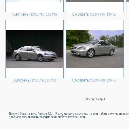
Смотреть
Смотреть
(1200х798, 106 Kb)
(1200х798, 126 Kb)
Смотреть
Смотреть
(1200х798, 96 Kb)
(1200х798, 129 Kb)
(Всего: 1 стр.)
Всего обоев на тему 'Acura RL' - 5 шт., можете смотреть их или найти другую интере
чтобы удовлетворить практически любую потребность.