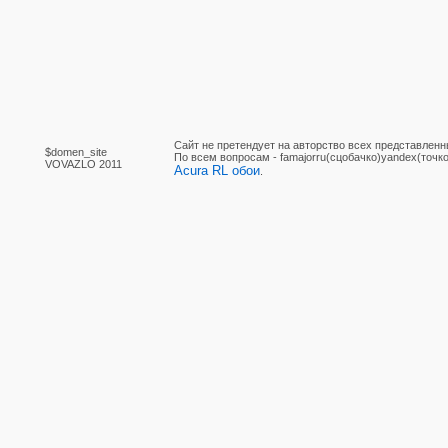
Сайт не претендует на авторство всех представленн
$domen_site
По вcем вопросам - famajorru(сцобачко)yandex(точко
VOVAZLO 2011
Acura RL обои
.