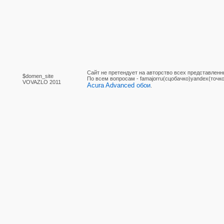
Сайт не претендует на авторство всех представленн
$domen_site
По вcем вопросам - famajorru(сцобачко)yandex(точко
VOVAZLO 2011
Acura Advanced обои
.