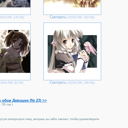
Смотреть
024х768, 134 Kb)
(1024х768, 162 Kb)
Смотреть
024х768, 82 Kb)
(1024х768, 196 Kb)
 обои Девушки (№ 23) >>
: 30 стр.)
ругую интересную тему, которых на сайте хватает, чтобы удовлетворить