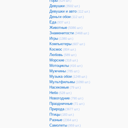
Горы
(524 шт.)
Девушки
(3502 шт.)
Девушки и авто
(112 шт.)
Деньги обои
(112 шт.)
Еда
(937 шт.)
Животные
(5086 шт.)
Знаменитости
(3468 шт.)
Игры
(1380 шт.)
Компьютеры
(607 шт.)
Космос
(804 шт.)
Любовь
(589 шт.)
Морские
(318 шт.)
Мотоциклы
(416 шт.)
Мужчины
(785 шт.)
Музыка обои
(1248 шт.)
Мультфильмы
(1090 шт.)
Насекомые
(79 шт.)
Небо
(528 шт.)
Новогодние
(790 шт.)
Праздничные
(71 шт.)
Природа
(3677 шт.)
Птицы
(183 шт.)
Разные
(2364 шт.)
Самолеты
(959 шт.)