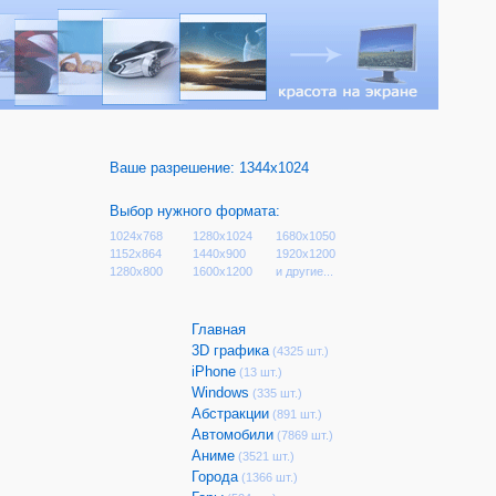
Ваше разрешение:
1344x1024
Выбор нужного формата:
1024x768
1280x1024
1680x1050
1152x864
1440x900
1920x1200
1280x800
1600x1200
и другие...
Главная
3D графика
(4325 шт.)
iPhone
(13 шт.)
Windows
(335 шт.)
Абстракции
(891 шт.)
Автомобили
(7869 шт.)
Аниме
(3521 шт.)
Города
(1366 шт.)