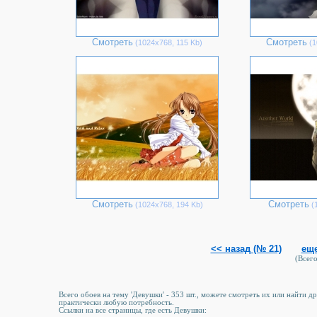
Смотреть
Смотреть
(1024х768, 115 Kb)
(1
Смотреть
Смотреть
(1024х768, 194 Kb)
(1
<< назад (№ 21)
еще
(Всего
Всего обоев на тему 'Девушки' - 353 шт., можете смотреть их или найти д
практически любую потребность.
Ссылки на все страницы, где есть Девушки: