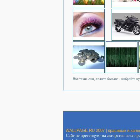
Вот такие они, хотите больше - выбрайте н
WALLPAGE.RU 2007 | красивые и качес
Сайт не претендует на авторство всех пре