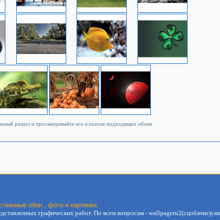
ужный раздел и просматривайте его в поиске подходящих обоев.
твенные обои , фото и картинки.
дставленных графических работ. По вcем вопросам - wallpageru2(сцобачко)yan