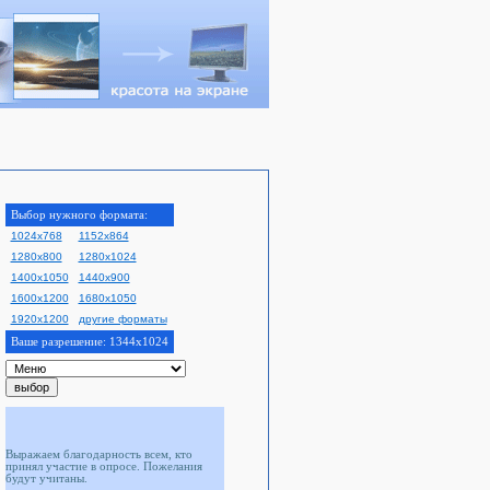
Выбор нужного формата:
1024x768
1152x864
1280x800
1280x1024
1400x1050
1440x900
1600x1200
1680x1050
1920x1200
другие форматы
Ваше разрешение:
1344x1024
Выражаем благодарность всем, кто
принял участие в опросе. Пожелания
будут учитаны.