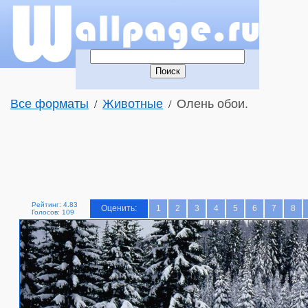
Все форматы
Животные
Олень обои.
/
/
Рейтинг: 4.83
Оценить:
1
2
3
4
5
6
7
8
Голосов: 109