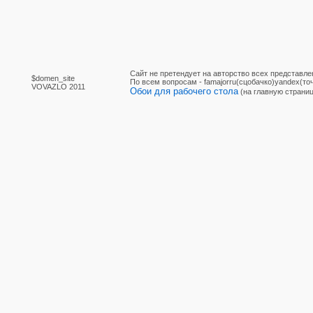
Сайт не претендует на авторство всех представле
$domen_site
По вcем вопросам - famajorru(сцобачко)yandex(точ
VOVAZLO 2011
Обои для рабочего стола
(на главную страниц