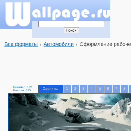
Все форматы
Автомобили
Оформление рабочег
/
/
Рейтинг: 5.21
Оценить:
1
2
3
4
5
6
7
8
Голосов: 115