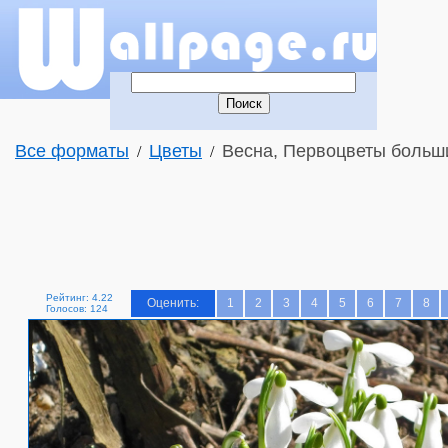
Все форматы
Цветы
Весна, Первоцветы больш
/
/
Рейтинг: 4.22
Оценить:
1
2
3
4
5
6
7
8
Голосов: 124