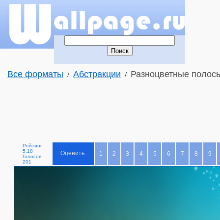
Все форматы
Абстракции
Разноцветные полосы 
/
/
Рейтинг:
5.18
Оценить:
1
2
3
4
5
6
7
8
9
Голосов:
201