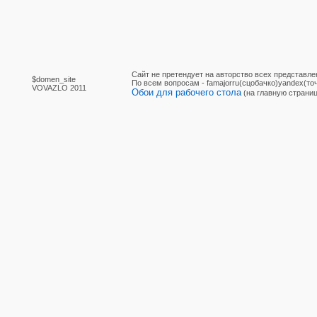
Сайт не претендует на авторство всех представле
$domen_site
По вcем вопросам - famajorru(сцобачко)yandex(точ
VOVAZLO 2011
Обои для рабочего стола
(на главную страниц