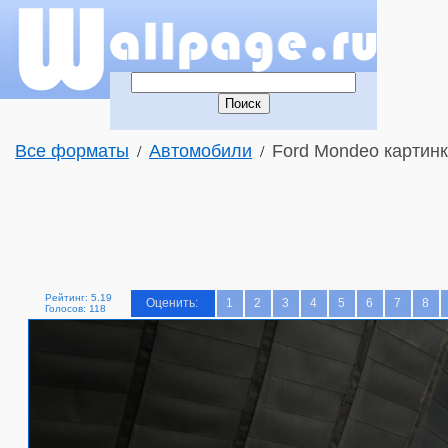
Все форматы
Автомобили
Ford Mondeo картинк
/
/
Рейтинг: 5.19
Оценить:
1
2
3
4
5
6
7
8
Голосов: 118