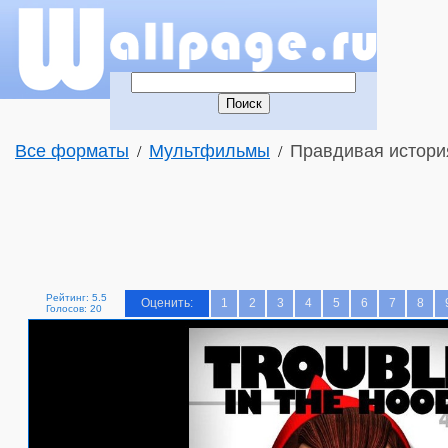
Все форматы
Мультфильмы
Правдивая история
/
/
Рейтинг: 5.5
Оценить:
1
2
3
4
5
6
7
8
Голосов: 20