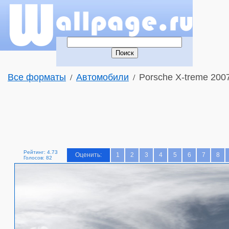
Все форматы
Автомобили
Porsche X-treme 200
/
/
Рейтинг: 4.73
Оценить:
1
2
3
4
5
6
7
8
Голосов: 82