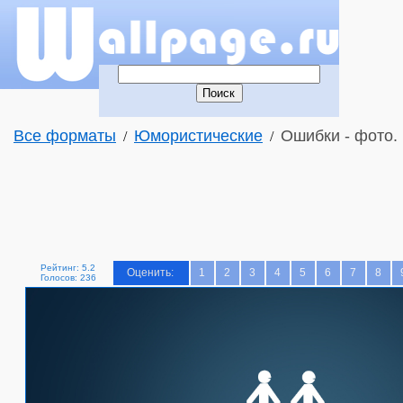
Все форматы
Юмористические
Ошибки - фото.
/
/
Рейтинг: 5.2
Оценить:
1
2
3
4
5
6
7
8
Голосов: 236