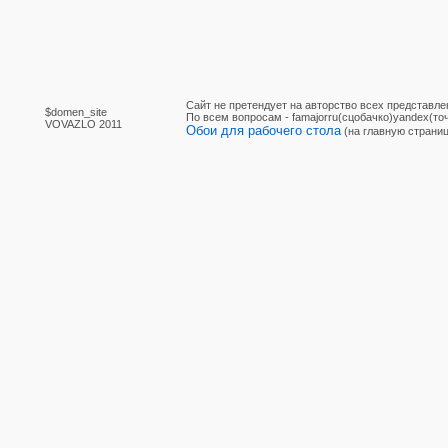
Сайт не претендует на авторство всех представле
$domen_site
По вcем вопросам - famajorru(сцобачко)yandex(точ
VOVAZLO 2011
Обои для рабочего стола
(на главную страниц