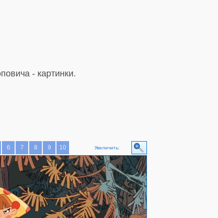
овича - картинки.
6
7
8
9
10
Увеличить: