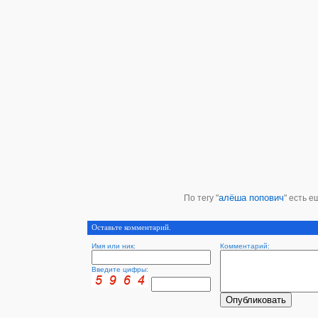
алёша попович
По тегу "
" есть е
Оставьте комментарий.
Имя или ник:
Комментарий:
Введите цифры: