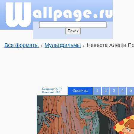
Все форматы
Мультфильмы
Невеста Алёши Поп
/
/
Рейтинг: 5.37
Оценить:
1
2
3
4
5
Голосов: 118