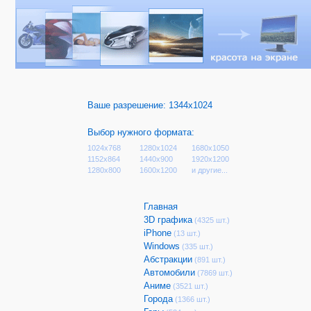
Ваше разрешение:
1344x1024
Выбор нужного формата:
1024x768
1280x1024
1680x1050
1152x864
1440x900
1920x1200
1280x800
1600x1200
и другие...
Главная
3D графика
(4325 шт.)
iPhone
(13 шт.)
Windows
(335 шт.)
Абстракции
(891 шт.)
Автомобили
(7869 шт.)
Аниме
(3521 шт.)
Города
(1366 шт.)