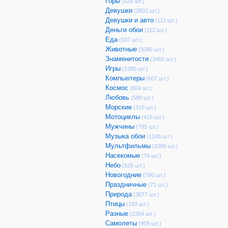
Горы
(524 шт.)
Девушки
(3502 шт.)
Девушки и авто
(112 шт.)
Деньги обои
(112 шт.)
Еда
(937 шт.)
Животные
(5086 шт.)
Знаменитости
(3468 шт.)
Игры
(1380 шт.)
Компьютеры
(607 шт.)
Космос
(804 шт.)
Любовь
(589 шт.)
Морские
(318 шт.)
Мотоциклы
(416 шт.)
Мужчины
(785 шт.)
Музыка обои
(1248 шт.)
Мультфильмы
(1090 шт.)
Насекомые
(79 шт.)
Небо
(528 шт.)
Новогодние
(790 шт.)
Праздничные
(71 шт.)
Природа
(3677 шт.)
Птицы
(183 шт.)
Разные
(2364 шт.)
Самолеты
(959 шт.)