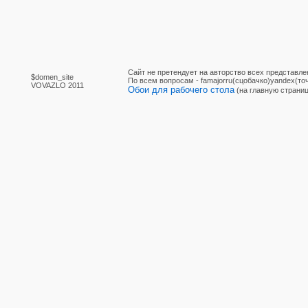
Сайт не претендует на авторство всех представле
$domen_site
По вcем вопросам - famajorru(сцобачко)yandex(точ
VOVAZLO 2011
Обои для рабочего стола
(на главную страниц