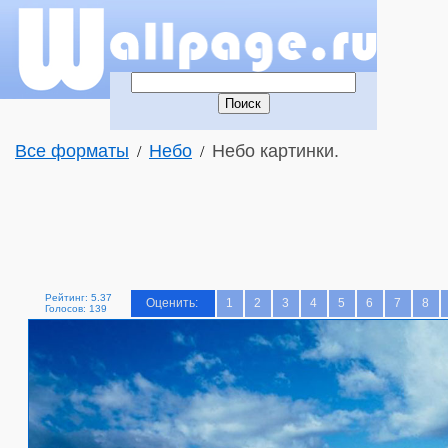
Все форматы
Небо
Небо картинки.
/
/
Рейтинг: 5.37
Оценить:
1
2
3
4
5
6
7
8
Голосов: 139