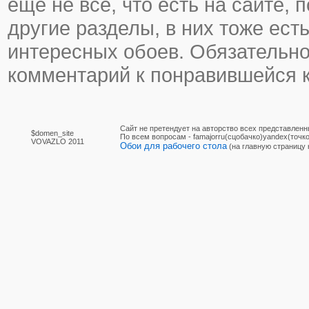
еще не все, что есть на сайте, 
другие разделы, в них тоже ест
интересных обоев. Обязательно
комментарий к понравившейся к
Сайт не претендует на авторство всех представленн
$domen_site
По вcем вопросам - famajorru(сцобачко)yandex(точко
VOVAZLO 2011
Обои для рабочего стола
(на главную страницу 