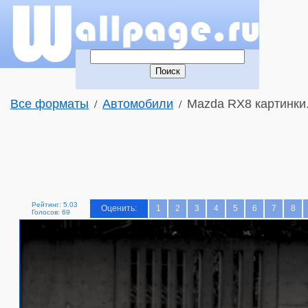
Все форматы
Автомобили
Mazda RX8 картинки
/
/
Рейтинг: 5.03
Оценить:
1
2
3
4
5
6
7
8
Голосов: 69